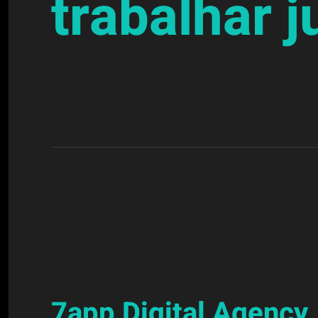
trabalhar j
7app Digital Agency