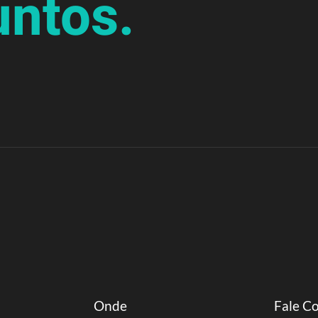
untos.
Onde
Fale C