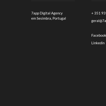
7app Digital Agency
+ 351 9
em Sesimbra, Portugal
geral@7a
Faceboo
Linkedin